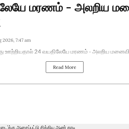
ிலேயே மரணம் - அலறிய ம
 2026, 7:47 am
ைத்து ஊற்றியதால் 24 வயதிலேயே மரணம் - அலறிய மனைவ
Read More