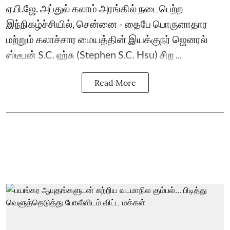
ஏ.பி.ஜே. அப்துல் கலாம் அரங்கில் நடைபெற்ற
இந்நிகழ்ச்சியில், சென்னை - தைபே பொருளாதார
மற்றும் கலாச்சார மையத்தின் இயக்குநர் ஜெனரல்
ஸ்டீபன் S.C. ஹ்சு (Stephen S.C. Hsu) சிற ...
Read More