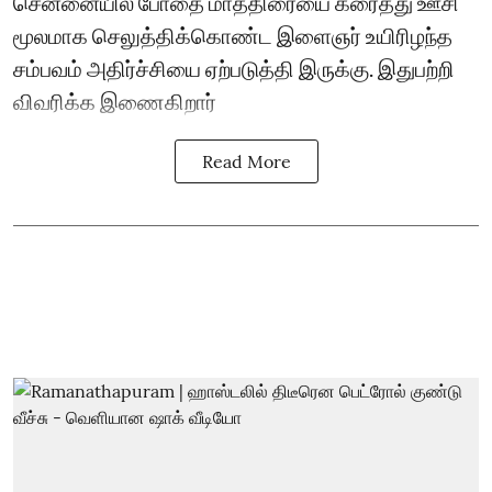
சென்னையில் போதை மாத்திரையை கரைத்து ஊசி
மூலமாக செலுத்திக்கொண்ட இளைஞர் உயிரிழந்த
சம்பவம் அதிர்ச்சியை ஏற்படுத்தி இருக்கு. இதுபற்றி
விவரிக்க இணைகிறார்
Read More