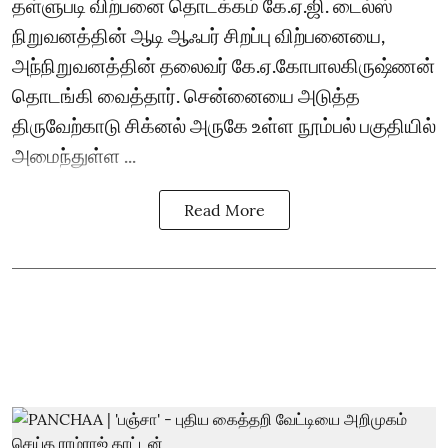
தள்ளுபடி விற்பனை தொடக்கம் கே.ஏ.ஜி. டைல்ஸ்
நிறுவனத்தின் ஆடி ஆஃபர் சிறப்பு விற்பனையை,
அந்நிறுவனத்தின் தலைவர் கே.ஏ.கோபாலகிருஷ்ணன்
தொடங்கி வைத்தார். சென்னையை அடுத்த
திருவேற்காடு சிக்னல் அருகே உள்ள நூம்பல் பகுதியில்
அமைந்துள்ள ...
Read More