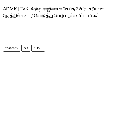
ADMK | TVK | நேற்று ராஜினாமா செய்த 3 பேர் - சரியான
நேரத்தில் என்ட்ரி கொடுத்து பொறி பறக்கவிட்ட ஈபிஎஸ்
thanthitv
tvk
ADMK