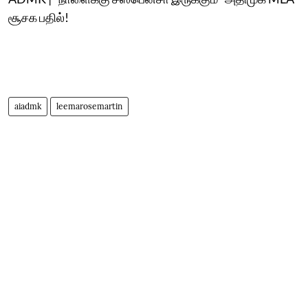
சூசக பதில்!
aiadmk
leemarosemartin