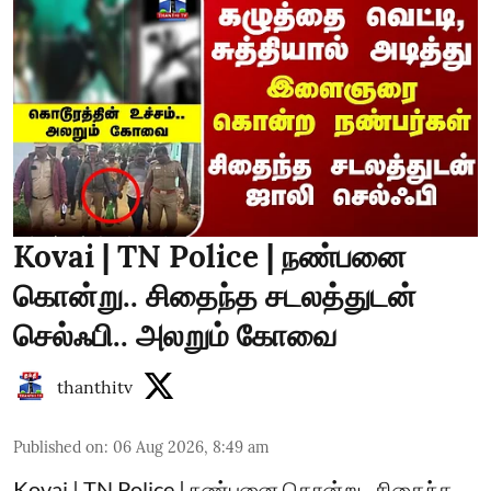
Kovai | TN Police | நண்பனை
கொன்று.. சிதைந்த சடலத்துடன்
செல்ஃபி.. அலறும் கோவை
thanthitv
Published on
:
06 Aug 2026, 8:49 am
Kovai | TN Police | நண்பனை கொன்று.. சிதைந்த