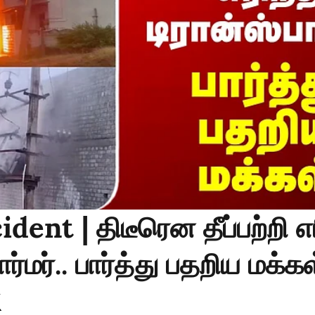
dent | திடீரென தீப்பற்றி எ
ார்மர்.. பார்த்து பதறிய மக்க