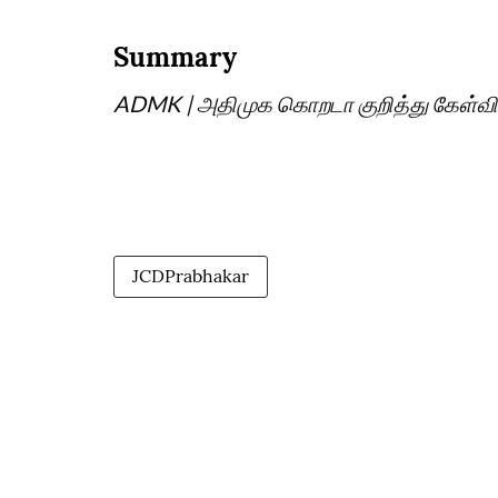
Summary
ADMK | அதிமுக கொறடா குறித்து கேள்வி.. ச
JCDPrabhakar