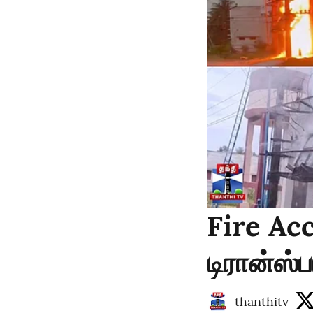
Fire Acci
டிரான்ஸ்ப
thanthitv