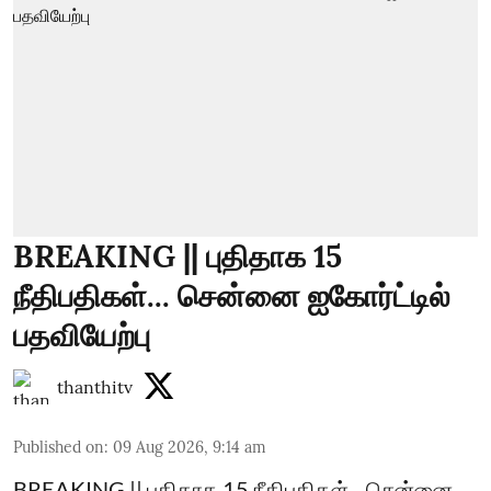
BREAKING || புதிதாக 15
நீதிபதிகள்... சென்னை ஐகோர்ட்டில்
பதவியேற்பு
thanthitv
Published on
:
09 Aug 2026, 9:14 am
BREAKING || புதிதாக 15 நீதிபதிகள்... சென்னை