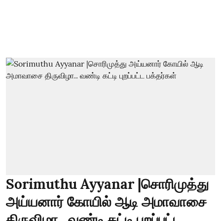
Sorimuthu Ayyanar |சொரிமுத்து
அய்யனார் கோயில் ஆடி அமாவாசை
திருவிழா.. வண்டி கட்டி புறப்பட்ட