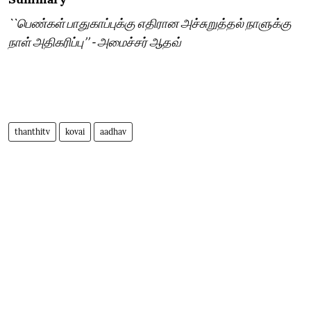
``பெண்கள் பாதுகாப்புக்கு எதிரான அச்சுறுத்தல் நாளுக்கு
நாள் அதிகரிப்பு’’ - அமைச்சர் ஆதவ்
thanthitv
kovai
aadhav