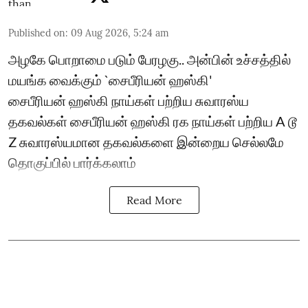
Published on
:
09 Aug 2026, 5:24 am
அழகே பொறாமை படும் பேரழகு.. அன்பின் உச்சத்தில்
மயங்க வைக்கும் `சைபீரியன் ஹஸ்கி'
சைபீரியன் ஹஸ்கி நாய்கள் பற்றிய சுவாரஸ்ய
தகவல்கள் சைபீரியன் ஹஸ்கி ரக நாய்கள் பற்றிய A டூ
Z சுவாரஸ்யமான தகவல்களை இன்றைய செல்லமே
தொகுப்பில் பார்க்கலாம்
Read More