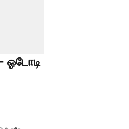
 - ஓடோடி