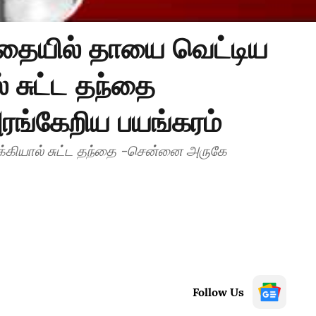
தையில் தாயை வெட்டிய
் சுட்ட தந்தை
ங்கேறிய பயங்கரம்
்கியால் சுட்ட தந்தை -சென்னை அருகே
Follow Us