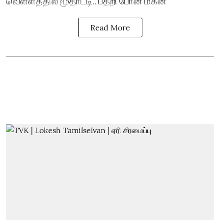
வெள்ளத்தில் மூதாட்டி.. பதறி போன மகன்
Read More