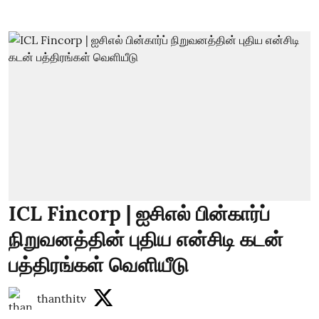
ICL Fincorp | ஐசிஎல் பின்கார்ப்
நிறுவனத்தின் புதிய என்சிடி கடன்
பத்திரங்கள் வெளியீடு
thanthitv