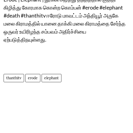
கிழித்து கோரமாக கொன்ற கொம்பன் #erode #elephant
#death #thanthitv ஈரோடு மாவட்டம் அந்தியூர் அருகே
மலை கிராமத்தில் யானை தாக்கி மலை கிராமத்தை சேர்ந்த
ஒருவர் உயிரிழந்த சம்பவம் அதிர்ச்சியை
ஏற்படுத்திநயுள்ளது.
thanthitv
erode
elephant