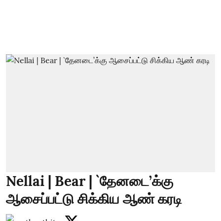
Nellai | Bear | `தேனடை’க்கு
ஆசைப்பட்டு சிக்கிய ஆண் கரடி