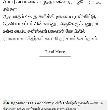
Aadi | சுயம்புவாக எழுந்த சனீஸ்வரர் - ஓடோடி வந்த
மக்கள்
ஆடி மாதம் 4-வது சனிக்கிழமையை முன்னிட்டு,
தேனி மாவட்டம் சின்னமனூர் அருகே குச்சனூரில்
உள்ள சுயம்பு சனீஸ்வரர் பகவான் கோயிலில்
ஏராளமான பக்தர்கள் சுவாமி தரிசனம் செய்தனர்.
Read More