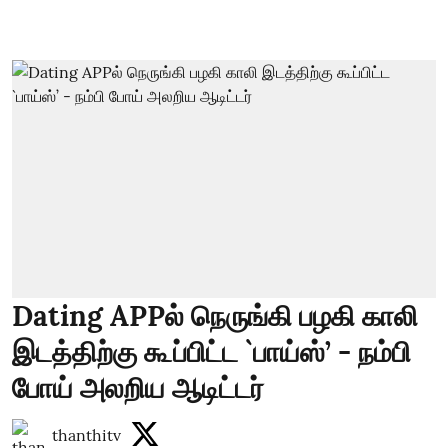
Dating APPல் நெருங்கி பழகி காலி
இடத்திற்கு கூப்பிட்ட `பாய்ஸ்’ - நம்பி
போய் அலறிய ஆடிட்டர்
thanthitv