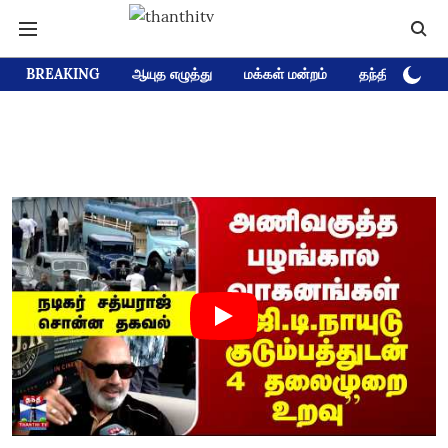
BREAKING
ஆயுத எழுத்து
மக்கள் மன்றம்
தந்தி டிவி D