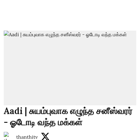
Aadi | சுயம்புவாக எழுந்த சனீஸ்வரர்
- ஓடோடி வந்த மக்கள்
thanthitv