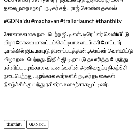
தலைமுறை உறவு" | நடிகர் சத்யராஜ் சொன்ன தகவல்
#GDNaidu #madhavan #trailerlaunch #thanthitv
கோலாகலமாக நடைபெற்ற ஜி.டி.என். டிரெய்லர் வெளியீட்டு
விழா கோவை மாவட்டம் செட்டிபாளையம் கரி மோட்டார்
டிராக்கில் ஜி.டி.நாயுடு திரைப்படத்தின் டிரெய்லர் வெளியீட்டு
விழா நடைபெற்றது. இதில் ஜி.டி.நாயுடு தயாரித்த பேருந்து
உள்ளிட்ட பழங்கால வாகனங்களின் அணிவகுப்பு நிகழ்ச்சி
நடைபெற்றது. பழங்கால கார்களில் நடிகர் நடிகைகள்
நிகழ்ச்சிக்கு வந்து ரசிகர்களை உற்சாகமூட்டினர்.
thanthitv
GD.Naidu