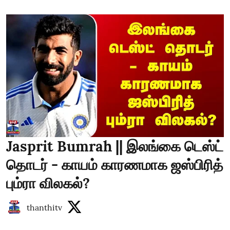
Jasprit Bumrah || இலங்கை டெஸ்ட்
தொடர் - காயம் காரணமாக ஜஸ்பிரித்
பும்ரா விலகல்?
thanthitv