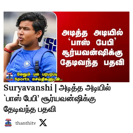
Suryavanshi | அடித்த அடியில்
`பாஸ் பேபி’ சூர்யவன்ஷிக்கு
தேடிவந்த பதவி
thanthitv