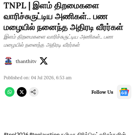
TNPL | இளம் திறமைகளை
வாரிச்சுருட்டிய அணிகள்.. பண
மழையில் நனைந்த அதிரடி வீரர்கள்
இளம் திறமைகளை வாரிச்சுருட்டிய அணிகள்.. பண
மழையில் நனைந்த அதிரடி வீரர்கள்
thanthitv
Published on
:
04 Jul 2026, 6:53 am
Follow Us
#tnpl2026 #tnplauction ​தமிழக கிரிக்கெட் ரசிகர்களின்