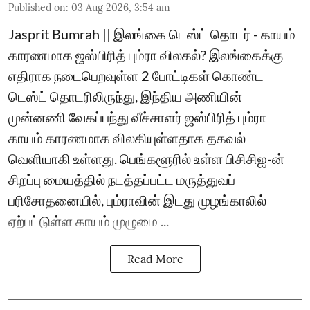
Published on
:
03 Aug 2026, 3:54 am
Jasprit Bumrah || இலங்கை டெஸ்ட் தொடர் - காயம்
காரணமாக ஜஸ்பிரித் பும்ரா விலகல்? இலங்கைக்கு
எதிராக நடைபெறவுள்ள 2 போட்டிகள் கொண்ட
டெஸ்ட் தொடரிலிருந்து, இந்திய அணியின்
முன்னணி வேகப்பந்து வீச்சாளர் ஜஸ்பிரித் பும்ரா
காயம் காரணமாக விலகியுள்ளதாக தகவல்
வெளியாகி உள்ளது. பெங்களூரில் உள்ள பிசிசிஐ-ன்
சிறப்பு மையத்தில் நடத்தப்பட்ட மருத்துவப்
பரிசோதனையில், பும்ராவின் இடது முழங்காலில்
ஏற்பட்டுள்ள காயம் முழுமை ...
Read More