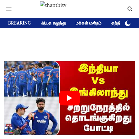
BREAKING
ஆயுத எழுத்து
மக்கள் மன்றம்
தந்தி டிவி D