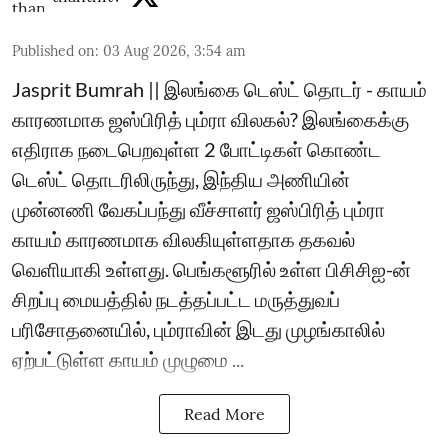
Published on
:
03 Aug 2026, 3:54 am
Jasprit Bumrah || இலங்கை டெஸ்ட் தொடர் - காயம்
காரணமாக ஜஸ்பிரித் பும்ரா விலகல்? இலங்கைக்கு
எதிராக நடைபெறவுள்ள 2 போட்டிகள் கொண்ட
டெஸ்ட் தொடரிலிருந்து, இந்திய அணியின்
முன்னணி வேகப்பந்து வீச்சாளர் ஜஸ்பிரித் பும்ரா
காயம் காரணமாக விலகியுள்ளதாக தகவல்
வெளியாகி உள்ளது. பெங்களூரில் உள்ள பிசிசிஐ-ன்
சிறப்பு மையத்தில் நடத்தப்பட்ட மருத்துவப்
பரிசோதனையில், பும்ராவின் இடது முழங்காலில்
ஏற்பட்டுள்ள காயம் முழுமை ...
Read More