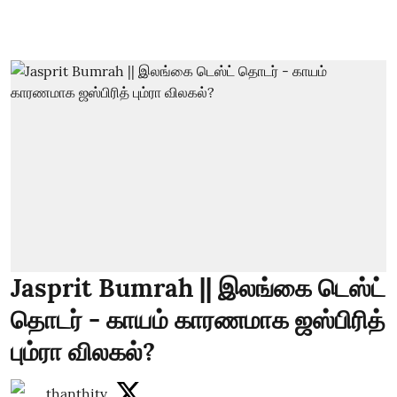
Jasprit Bumrah || இலங்கை டெஸ்ட்
தொடர் - காயம் காரணமாக ஜஸ்பிரித்
பும்ரா விலகல்?
thanthitv