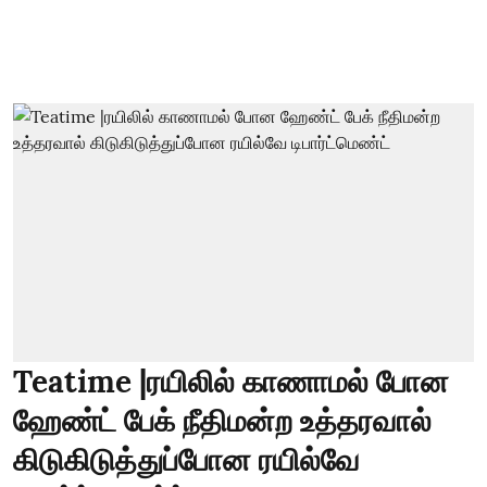
Teatime |ரயிலில் காணாமல் போன
ஹேண்ட் பேக் நீதிமன்ற உத்தரவால்
கிடுகிடுத்துப்போன ரயில்வே