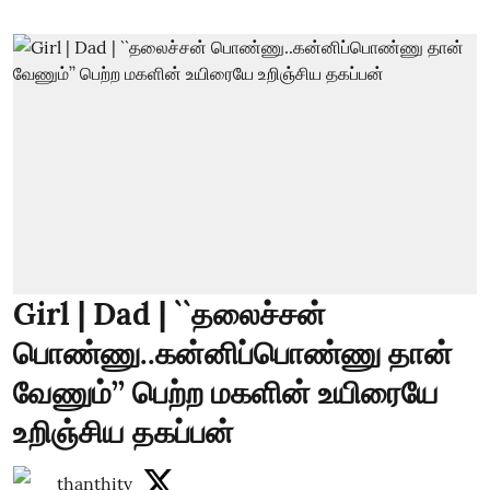
Girl | Dad | ``தலைச்சன்
பொண்ணு..கன்னிப்பொண்ணு தான்
வேணும்’’ பெற்ற மகளின் உயிரையே
உறிஞ்சிய தகப்பன்
thanthitv