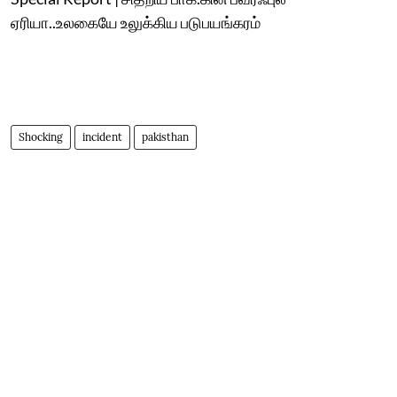
ஏரியா..உலகையே உலுக்கிய படுபயங்கரம்
Shocking
incident
pakisthan