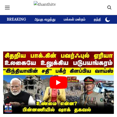
BREAKING
ஆயுத எழுத்து
மக்கள் மன்றம்
தந்தி டிவி D