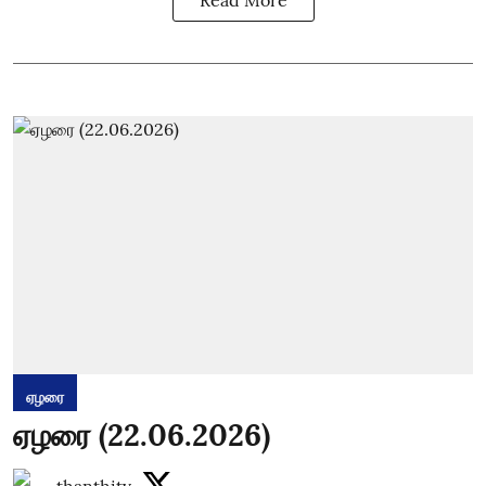
ஏழரை
ஏழரை (22.06.2026)