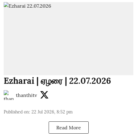
Ezharai | ஏழரை | 22.07.2026
thanthitv
Published on
:
22 Jul 2026, 8:52 pm
Read More