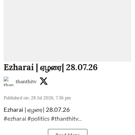
Ezharai | ஏழரை| 28.07.26
thanthitv
Published on
:
28 Jul 2026, 7:36 pm
Ezharai | ஏழரை| 28.07.26
#ezharai #politics #thanthitv...