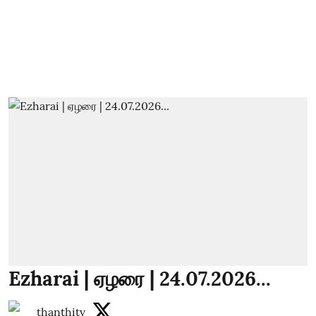
Ezharai | ஏழரை | 24.07.2026...
thanthitv