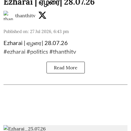
Ezharai | ஏழரை| 28.07.26
thanthitv
Published on
:
27 Jul 2026, 6:43 pm
Ezharai | ஏழரை| 28.07.26
#ezharai #politics #thanthitv
Read More