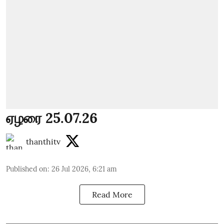
ஏழரை 25.07.26
thanthitv
Published on
:
26 Jul 2026, 6:21 am
Read More