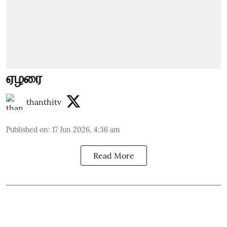
ஏழரை
thanthitv
Published on
:
17 Jun 2026, 4:36 am
Read More