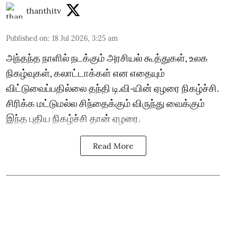
thanthitv
Published on
:
18 Jul 2026, 3:25 am
அந்தந்த நாளில் நடக்கும் அரசியல் கூத்துகள், உலக
நிகழ்வுகள், கலாட்டாக்கள் என எதையும்
விட்டுவைப்பதில்லை தந்தி டி.வி-யின் ஏழரை நிகழ்ச்சி.
சிரிக்க மட்டுமல்ல சிந்தைக்கும் விருந்து வைக்கும்
இந்த புதிய நிகழ்ச்சி தான் ஏழரை.
Read More