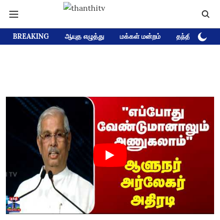
BREAKING
ஆயுத எழுத்து
மக்கள் மன்றம்
தந்தி டிவி D