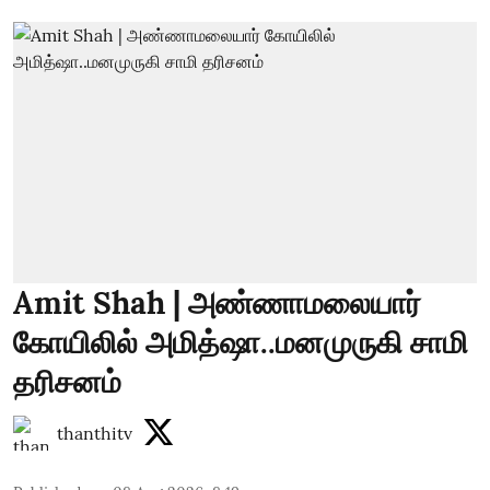
Amit Shah | அண்ணாமலையார்
கோயிலில் அமித்ஷா..மனமுருகி சாமி
தரிசனம்
thanthitv