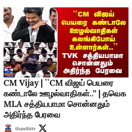
CM Vijay | ``CM விஜய் பெயரை
கண்டாலே ஊழல்வாதிகள்..’’ | தவெக
MLA சத்தியபாமா சொன்னதும்
அதிர்ந்த பேரவை
thanthitv