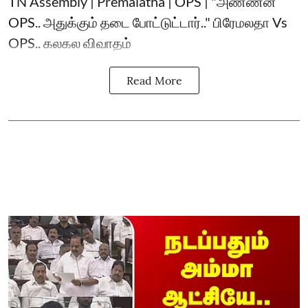
TN Assembly | Premalatha | OPS | "அண்ணன்
OPS.. அதுக்கும் தடை போட்டுட்டார்.." பிரேமலதா Vs
OPS.. கலகல விவாதம்
Read More