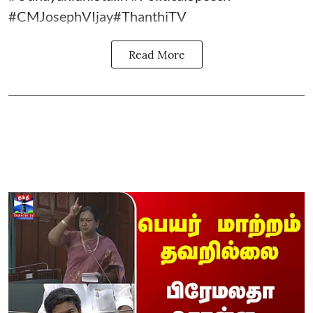
#CMJosephVIjay#ThanthiTV
Read More