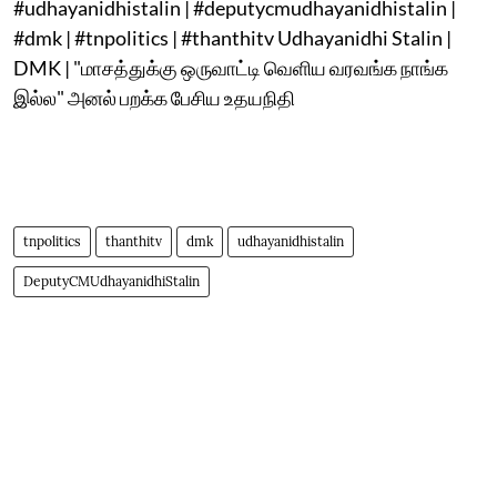
#udhayanidhistalin | #deputycmudhayanidhistalin |
#dmk | #tnpolitics | #thanthitv Udhayanidhi Stalin |
DMK | "மாசத்துக்கு ஒருவாட்டி வெளிய வரவங்க நாங்க
இல்ல" அனல் பறக்க பேசிய உதயநிதி
tnpolitics
thanthitv
dmk
udhayanidhistalin
DeputyCMUdhayanidhiStalin