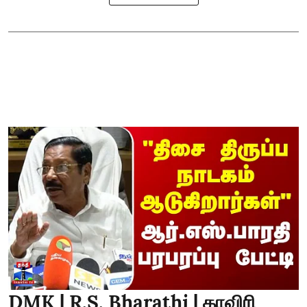
DMK | R.S. Bharathi | காவிரி