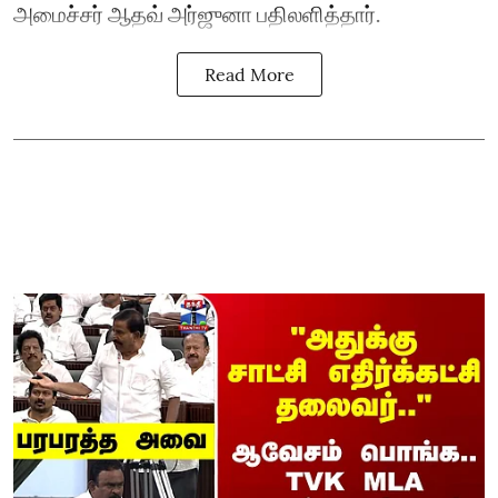
அமைச்சர் ஆதவ் அர்ஜுனா பதிலளித்தார்.
Read More