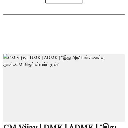
CM Vijay | DMK | ADMK | "இது