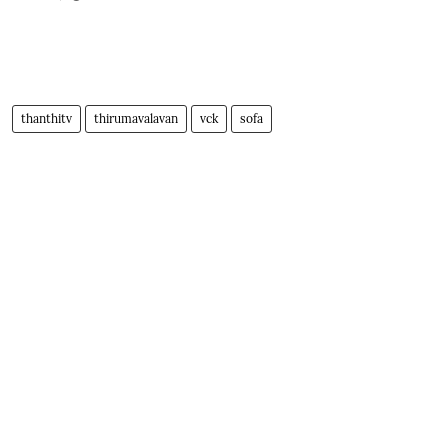
thanthitv
thirumavalavan
vck
sofa