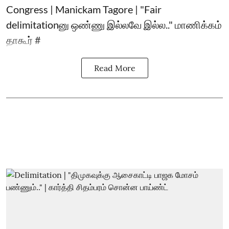
Congress | Manickam Tagore | "Fair
delimitationனு ஒண்ணு இல்லவே இல்ல.." மாணிக்கம்
தாகூர் #
Read More