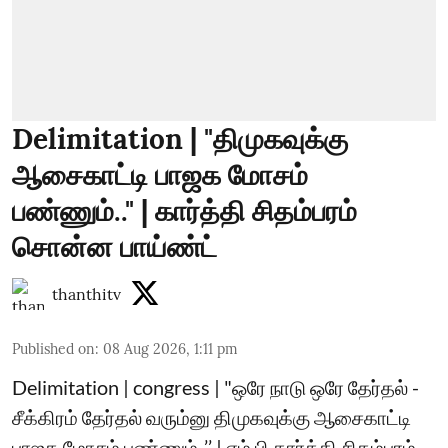
Delimitation | "திமுகவுக்கு
ஆசைகாட்டி பாஜக மோசம்
பண்ணும்.." | கார்த்தி சிதம்பரம்
சொன்ன பாய்ண்ட்
thanthitv
Published on
:
08 Aug 2026, 1:11 pm
Delimitation | congress | "ஒரே நாடு ஒரே தேர்தல் -
சீக்கிரம் தேர்தல் வரும்னு திமுகவுக்கு ஆசைகாட்டி
பாஜக மோசம் பண்ணும்..’’ | எம்.பி கார்த்தி சிதம்பரம்