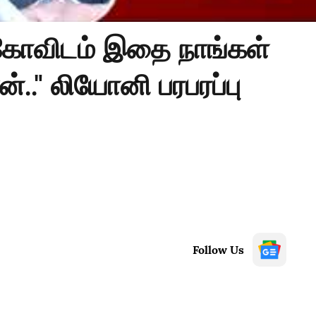
கோவிடம் இதை நாங்கள்
ன்.." லியோனி பரபரப்பு
Follow Us