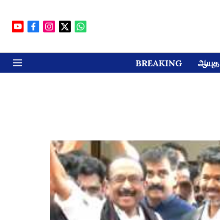
BREAKING
ஆயுத 