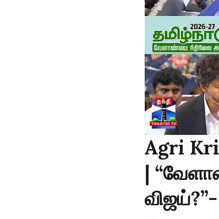
Agri Kr
| “வேளாண
விஜய்?”-