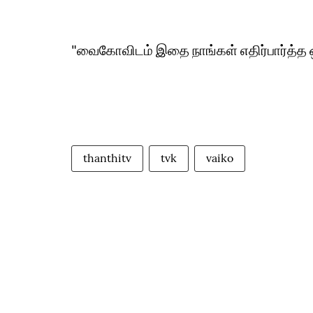
"வைகோவிடம் இதை நாங்கள் எதிர்பார்த்த ஒன
thanthitv
tvk
vaiko