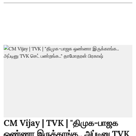
CM Vijay | TVK | "திமுக-பாஜக
ஒண்ணா இருக்காங்க.. அப்டினு TVK