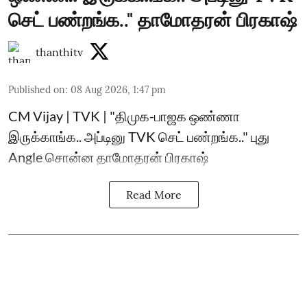
செட் பண்றங்க.." தாமோதரன் பிரகாஷ்
thanthitv
Published on
:
08 Aug 2026, 1:47 pm
CM Vijay | TVK | "திமுக-பாஜக ஒண்ணா
இருக்காங்க.. அப்டினு TVK செட் பண்றங்க.." புது
Angle சொன்ன தாமோதரன் பிரகாஷ்
Read More