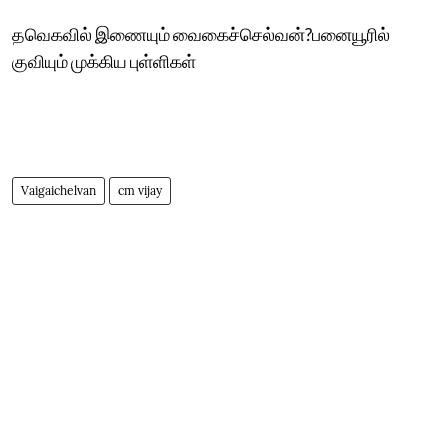
தவெகவில் இணையும் வைகைச்செல்வன்?பனையூரில்
குவியும் முக்கிய புள்ளிகள்
Vaigaichelvan
cm vijay