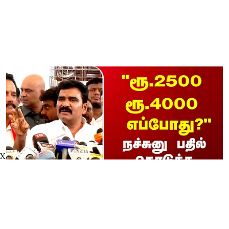
X
"ரூ.2500 ரூ.4000 எப்போது/"
நச்சுனு பதில் கொடுத்த அமைச்சர்