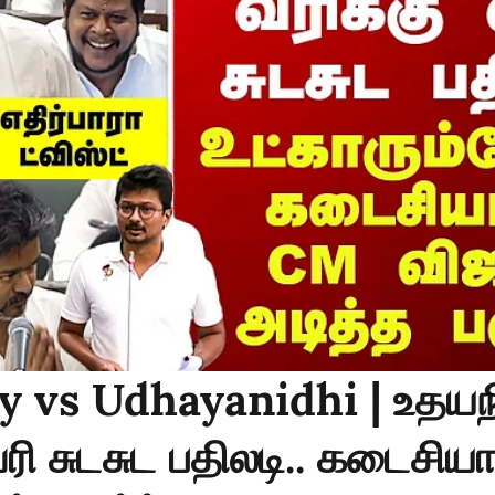
y vs Udhayanidhi | உதயநி
வரி சுடசுட பதிலடி.. கடைசி