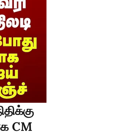
திக்கு
யாக CM