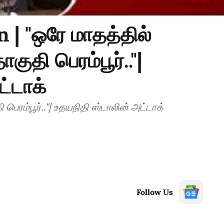
 | "ஒரே மாதத்தில்
குதி பெரம்பூர்.."|
ட்டாக்
 பெரம்பூர்.."| உதயநிதி ஸ்டாலின் அட்டாக்
Follow Us