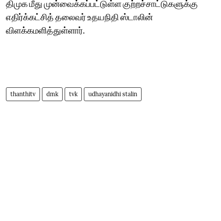
திமுக மீது முன்வைக்கப்பட்டுள்ள குற்றச்சாட்டுகளுக்கு
எதிர்க்கட்சித் தலைவர் உதயநிதி ஸ்டாலின்
விளக்கமளித்துள்ளார்.
thanthitv
dmk
tvk
udhayanidhi stalin