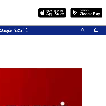
பெஷல் ரிப்போர்ட்