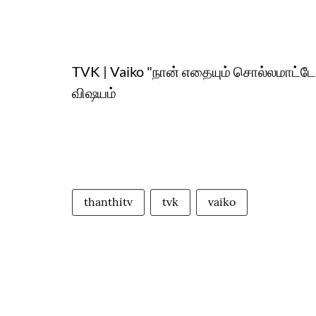
TVK | Vaiko "நான் எதையும் சொல்லமாட்
விஷயம்
thanthitv
tvk
vaiko