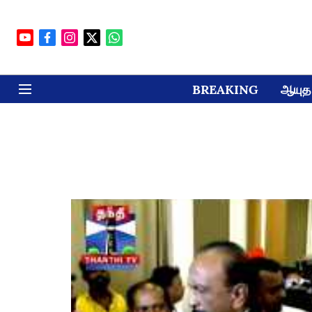
BREAKING
ஆயுத 