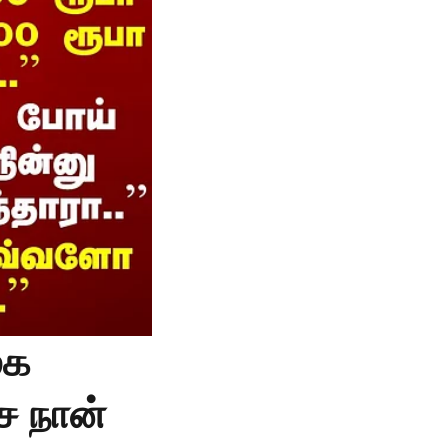
ுக
ச நான்