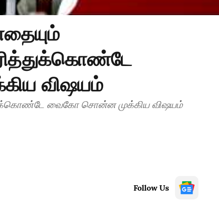
எதையும்
ிரித்துக்கொண்டே
கிய விஷயம்
த்துக்கொண்டே வைகோ சொன்ன முக்கிய விஷயம்
Follow Us