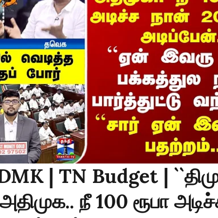
DMK | TN Budget | ``திம
திமுக.. நீ 100 ரூபா அடிச்