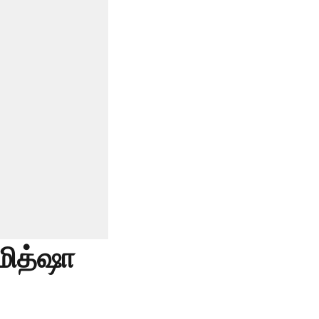
மித்ஷா