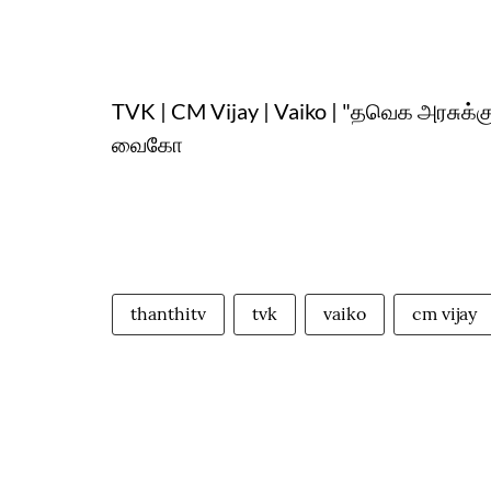
TVK | CM Vijay | Vaiko | "தவெக அரசுக்
வைகோ
thanthitv
tvk
vaiko
cm vijay