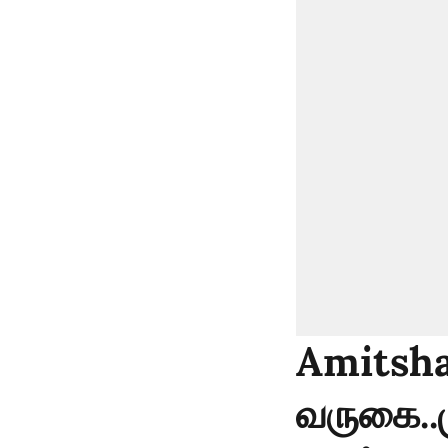
Amitsha
வருகை..