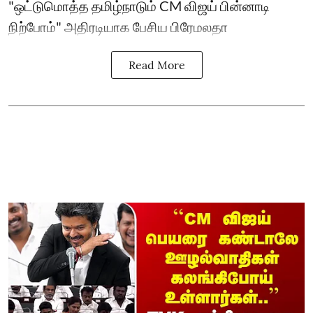
"ஒட்டுமொத்த தமிழ்நாடும் CM விஜய் பின்னாடி
நிற்போம்" அதிரடியாக பேசிய பிரேமலதா
Read More