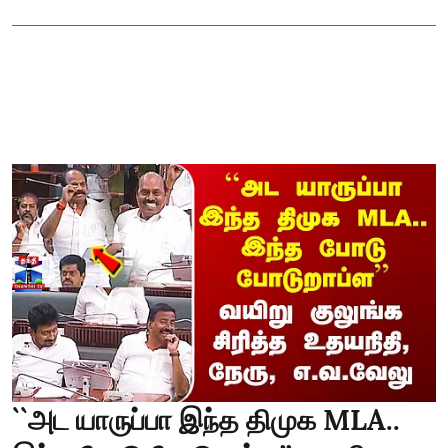
``அட யாருப்பா இந்த திமுக MLA..