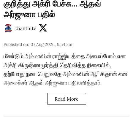
குறித்து அக்ரி பேச்சு... ஆதவ்
அர்ஜுனா பதில்
thanthitv
Published on
:
07 Aug 2026, 9:54 am
மீண்டும் அம்மாவின் ராஜ்ஜியத்தை அமைப்போம் என
அக்ரி கிருஷ்ணமூர்த்தி தெரிவித்த நிலையில்,
தற்போது நடைபெறுவதே அம்மாவின் ஆட்சிதான் என
அமைச்சர் ஆதவ் அர்ஜுனா பதிலளித்தார்.
Read More