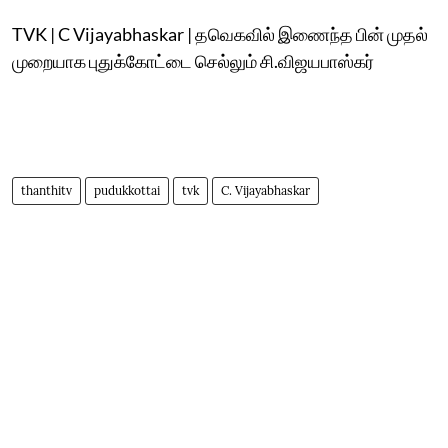
TVK | C Vijayabhaskar | தவெகவில் இணைந்த பின் முதல்
முறையாக புதுக்கோட்டை செல்லும் சி.விஜயபாஸ்கர்
thanthitv
pudukkottai
tvk
C. Vijayabhaskar