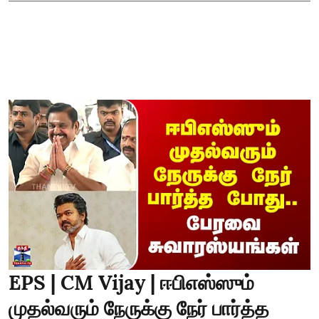
EPS | CM Vijay | ஈபிஎஸ்ஸும்
முதல்வரும் நேருக்கு நேர் பார்த்த