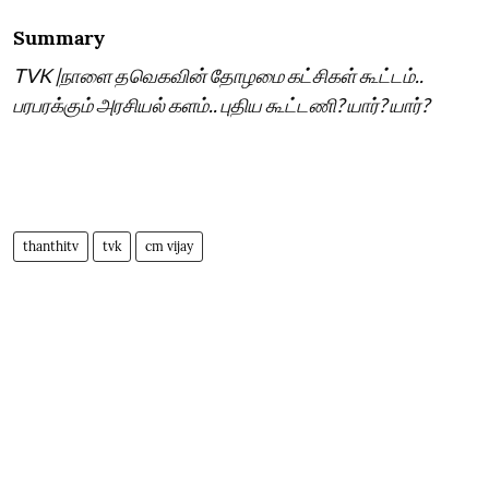
Summary
TVK |நாளை தவெகவின் தோழமை கட்சிகள் கூட்டம்..
பரபரக்கும் அரசியல் களம்.. புதிய கூட்டணி? யார்? யார்?
thanthitv
tvk
cm vijay