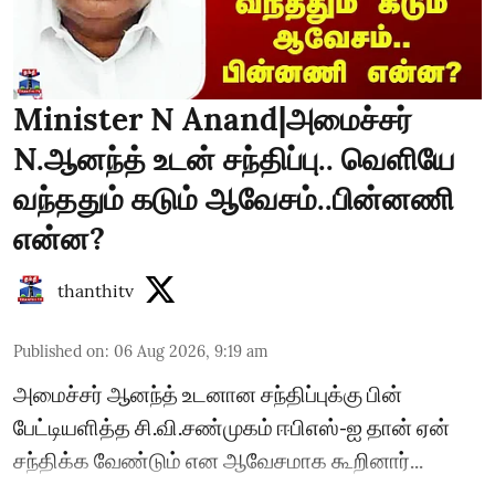
Minister N Anand|அமைச்சர்
N.ஆனந்த் உடன் சந்திப்பு.. வெளியே
வந்ததும் கடும் ஆவேசம்..பின்னணி
என்ன?
thanthitv
Published on
:
06 Aug 2026, 9:19 am
அமைச்சர் ஆனந்த் உடனான சந்திப்புக்கு பின்
பேட்டியளித்த சி.வி.சண்முகம் ஈபிஎஸ்-ஐ தான் ஏன்
சந்திக்க வேண்டும் என ஆவேசமாக கூறினார்...