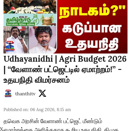
Udhayanidhi | Agri Budget 2026
| “வேளாண் பட்ஜெட்டில் ஏமாற்றம்!” -
உதயநிதி விமர்சனம்
thanthitv
Published on
:
06 Aug 2026, 8:15 am
தவெக அரசின் வேளாண் பட்ஜெட் மீண்டும்
X
ஏமாற்றத்தை அளித்ததாக கூறிய உதயநிதி, திமுக