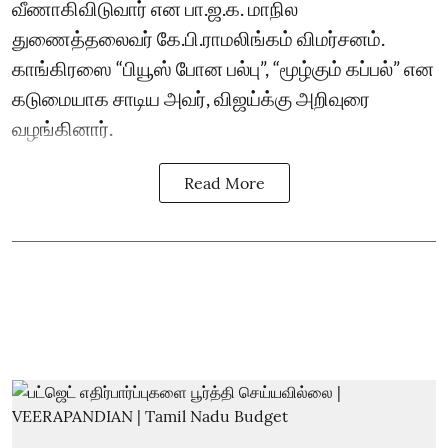
வீணாகிவிடுவார் என பா.ஜ.க. மாநில
துணைத்தலைவர் கே.பி.ராமலிங்கம் விமர்சனம்.
காங்கிரஸை “பியூஸ் போன பல்பு”, “மூழ்கும் கப்பல்” என
கடுமையாக சாடிய அவர், விஜய்க்கு அறிவுரை
வழங்கினார்.
Read More