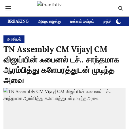
BREAKING
ஆயுத எழுத்து
மக்கள் மன்றம்
தந்தி டிவி D
அரசியல்
TN Assembly CM Vijay| CM
விஜய்யின் ஃபைனல் டச்.. சாந்தமாக
ஆரம்பித்து களேபரத்துடன் முடிந்த
அவை