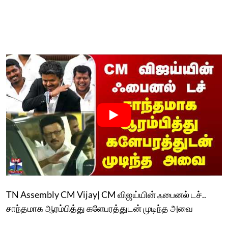
TN Assembly CM Vijay| CM விஜய்யின் ஃபைனல் டச்..
சாந்தமாக ஆரம்பித்து களேபரத்துடன் முடிந்த அவை