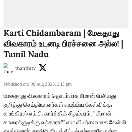
Karti Chidambaram | மேகதாது
விவகாரம் உடனடி பிரச்சனை அல்ல! |
Tamil Nadu
thanthitv
Published on
:
09 Aug 2026, 2:13 pm
மேகதாது விவகாரம் தொடர்பாக சீமான் பேசியது
குறித்து செய்தியாளர்கள் எழுப்பிய கேள்விக்கு
காங்கிரஸ் எம்.பி. கார்த்திக் சிதம்பரம், “ சீமான்
காரைக்குடிக்கு வந்தாரா?” என விமர்சனமாக கேள்வி
எழுப்பினார். காவிரி நீர் பங்கீட்டில் ஏற்கனவே உள்ள