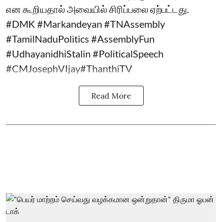
என கூறியதால் அவையில் சிரிப்பலை ஏற்பட்டது.
#DMK #Markandeyan #TNAssembly
#TamilNaduPolitics #AssemblyFun
#UdhayanidhiStalin #PoliticalSpeech
#CMJosephVIjay#ThanthiTV
Read More