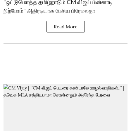
"ஒட்டுமொத்த தமிழ்நாடும் CM விஜய் பின்னாடி
நிற்போம்" அதிரடியாக பேசிய பிரேமலதா
Read More