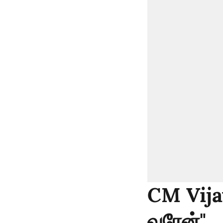
CM Vijay
வரேன்"