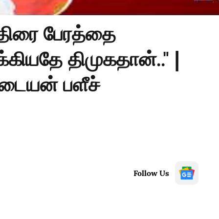
ுதிரை பேரத்தை
்கியதே திமுகதான்.." |
டையன் பளீச்
Follow Us