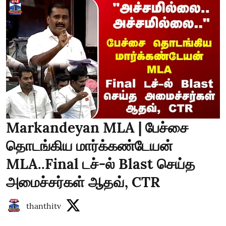
Markandeyan MLA | பேச்சை
தொடங்கிய மார்க்கண்டேயன்
MLA..Final டச்-ல் Blast செய்த
அமைச்சர்கள் ஆதவ், CTR
thanthitv