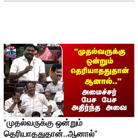
"முதல்வருக்கு ஒன்றும்
தெரியாததுதான்..ஆனால்"