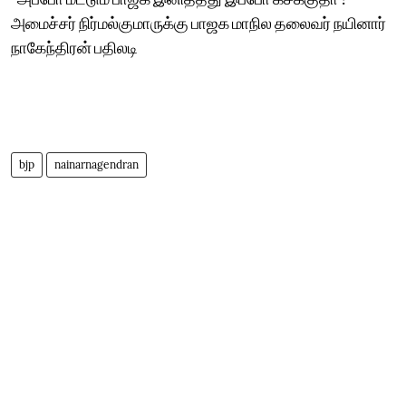
அமைச்சர் நிர்மல்குமாருக்கு பாஜக மாநில தலைவர் நயினார்
நாகேந்திரன் பதிலடி
bjp
nainarnagendran