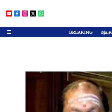
BREAKING
ஆயுத 