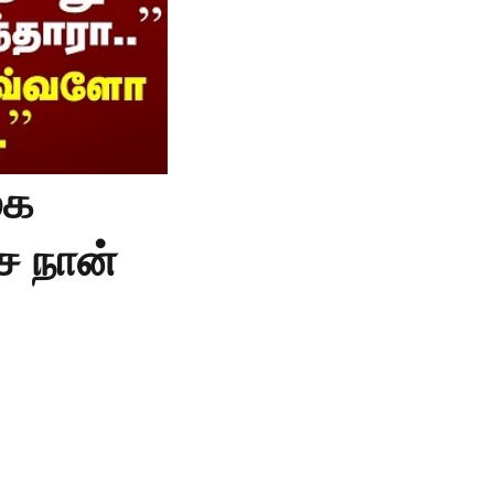
ுக
ச நான்