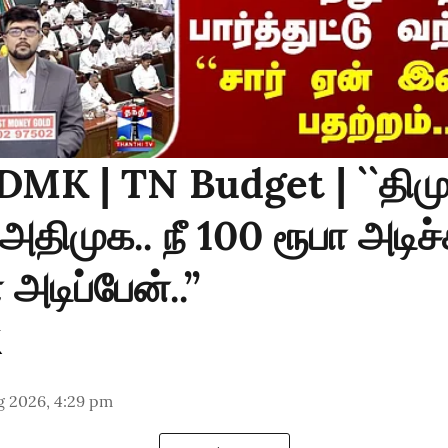
DMK | TN Budget | ``திம
திமுக.. நீ 100 ரூபா அடிச்
அடிப்பேன்..’’
g 2026, 4:29 pm