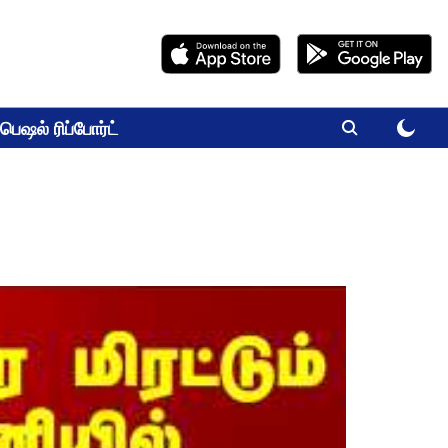
பெஷல் ரிப்போர்ட்