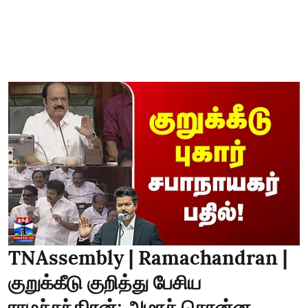
TNAssembly | Ramachandran |
குறுக்கீடு குறித்து பேசிய
ராமச்சந்திரன்; அமரச் சொன்ன