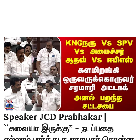
Speaker JCD Prabhakar |
``சுவையா இருக்கு’’ - நடப்பதை
எல்லாம் பார்த்து சபாநாயகர் சொன்ன