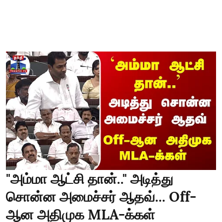
"அம்மா ஆட்சி தான்.." அடித்து
சொன்ன அமைச்சர் ஆதவ்... Off-
ஆன அதிமுக MLA-க்கள்