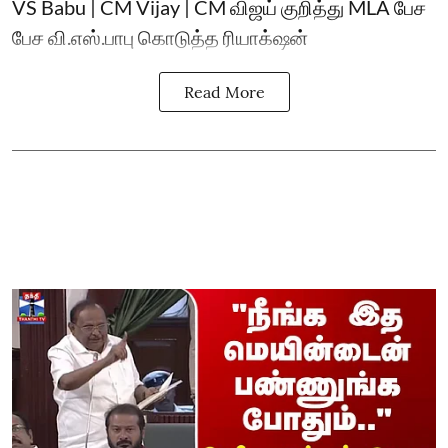
VS Babu | CM Vijay | CM விஜய் குறித்து MLA பேச
பேச வி.எஸ்.பாபு கொடுத்த ரியாக்‌ஷன்
Read More