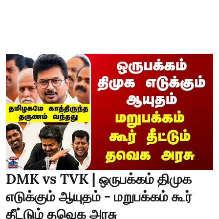
DMK vs TVK | ஒருபக்கம் திமுக
எடுக்கும் ஆயுதம் - மறுபக்கம் கூர்
தீட்டும் தவெக அரசு