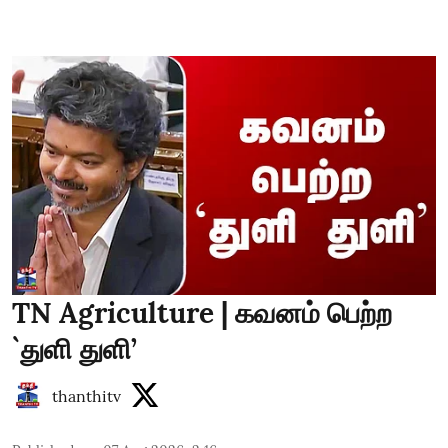
TN Agriculture | கவனம் பெற்ற
`துளி துளி’
thanthitv