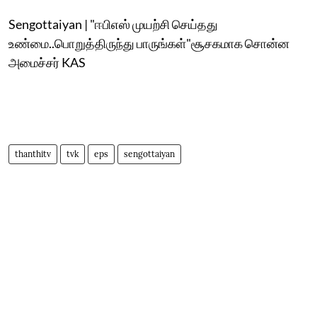
Sengottaiyan | "ஈபிஎஸ் முயற்சி செய்தது
உண்மை..பொறுத்திருந்து பாருங்கள்"சூசகமாக சொன்ன
அமைச்சர் KAS
thanthitv
tvk
eps
sengottaiyan