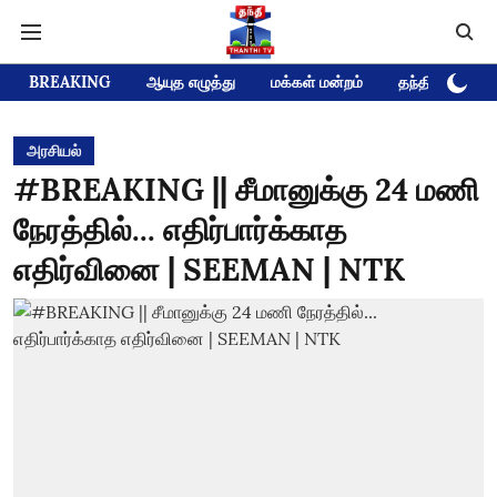
BREAKING
ஆயுத எழுத்து
மக்கள் மன்றம்
தந்தி டிவி D
அரசியல்
#BREAKING || சீமானுக்கு 24 மணி
நேரத்தில்... எதிர்பார்க்காத
எதிர்வினை | SEEMAN | NTK