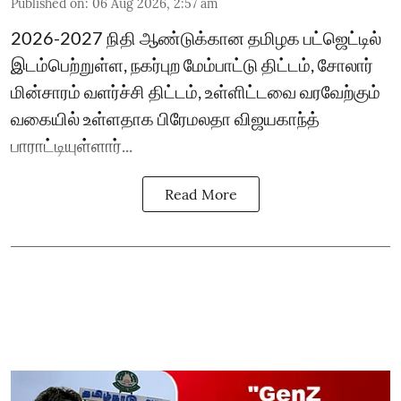
Published on
:
06 Aug 2026, 2:57 am
2026-2027 நிதி ஆண்டுக்கான தமிழக பட்ஜெட்டில்
இடம்பெற்றுள்ள, நகர்புற மேம்பாட்டு திட்டம், சோலார்
மின்சாரம் வளர்ச்சி திட்டம், உள்ளிட்டவை வரவேற்கும்
வகையில் உள்ளதாக பிரேமலதா விஜயகாந்த்
பாராட்டியுள்ளார்...
Read More