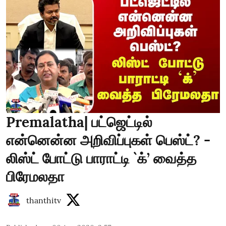
Premalatha| பட்ஜெட்டில்
என்னென்ன அறிவிப்புகள் பெஸ்ட்? -
லிஸ்ட் போட்டு பாராட்டி `க்’ வைத்த
பிரேமலதா
thanthitv