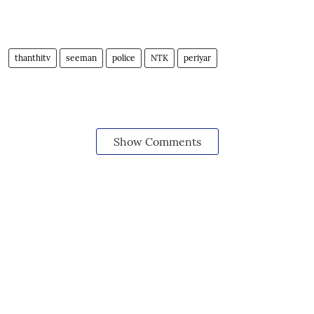
thanthitv
seeman
police
NTK
periyar
Show Comments