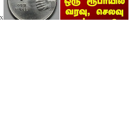
X
TN Budget | தமிழக பட்ஜெட் - ஒரு
ரூபாயில் வரவு, செலவு எவ்வளவு?
thanthitv
Published on
:
05 Aug 2026, 3:13 pm
Read More