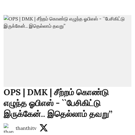
OPS | DMK | சீற்றம் கொண்டு
எழுந்த ஓபிஎஸ் - ``பேசிகிட்டு
இருக்கேன்.. இதெல்லாம் தவறு’’
thanthitv