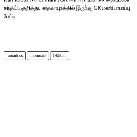
சந்திப்பு குறித்து.. தைலாபுரத்தில் இருந்து GK மணி பரபரப்பு
பேட்டி
ramadoss
anbumani
GKMani