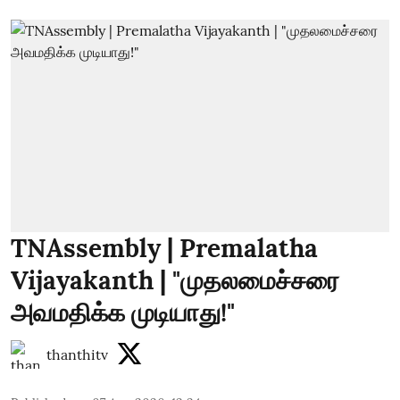
TNAssembly | Premalatha
Vijayakanth | "முதலமைச்சரை
அவமதிக்க முடியாது!"
thanthitv