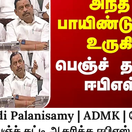
i Palanisamy | ADMK | 
ெஞ்ச் தட்டி ஆதரித்த ஈபிஎஸ்