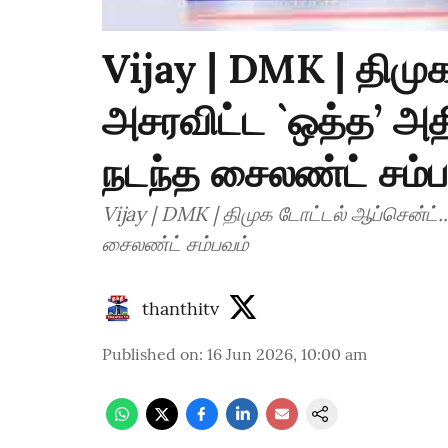
Vijay | DMK | திமுக
அசரவிட்ட `ஒத்த’ அ
நடந்த சைலண்ட் சம்ப
Vijay | DMK | திமுக டோட்டல் ஆப்சென்ட்
சைலண்ட் சம்பவம்
thanthitv
Published on
:
16 Jun 2026, 10:00 am