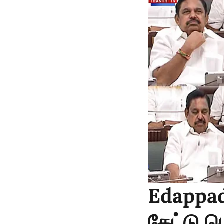
Edappad
கேட்டு ப