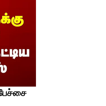
பேச்சை