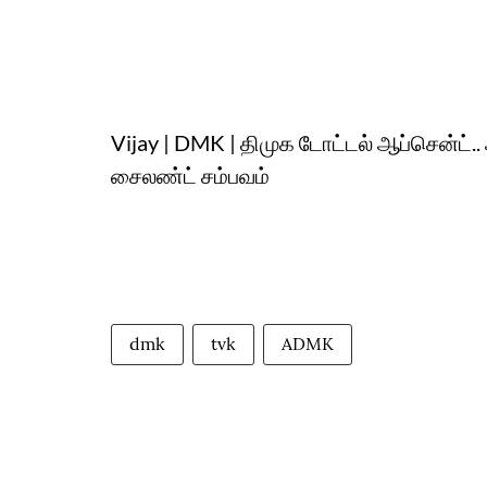
Vijay | DMK | திமுக டோட்டல் ஆப்சென்ட்.
சைலண்ட் சம்பவம்
dmk
tvk
ADMK