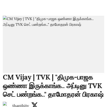
CM Vijay | TVK | "திமுக-பாஜக
ஒண்ணா இருக்காங்க.. அப்டினு TVK
செட் பண்றங்க.." தாமோதரன் பிரகாஷ்
thanthitv