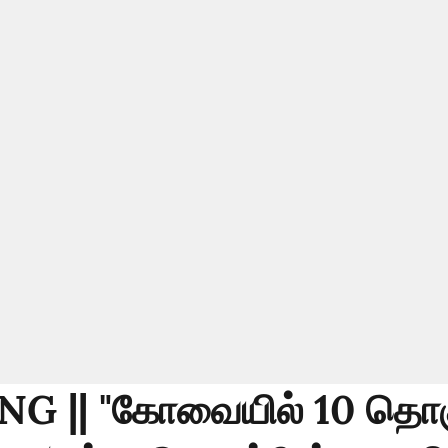
G || "கோவையில் 10 தொகு