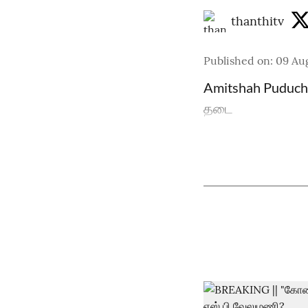
thanthitv
Published on
:
09 Aug
Amitshah Puduche
தடை