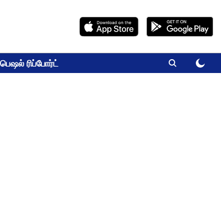
பெஷல் ரிப்போர்ட்