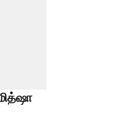
மித்ஷா