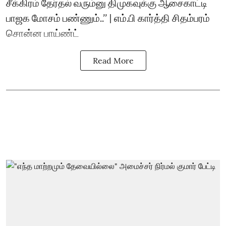
சீக்கிரம் தேர்தல் வரும்னு திமுகவுக்கு ஆசைகாட்டி
பாஜக மோசம் பண்ணும்..’’ | எம்.பி கார்த்தி சிதம்பரம்
சொன்ன பாய்ண்ட்
Read More