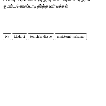
குமார்... கொண்டாடி தீர்த்த ஊர் மக்கள்
tvk
Madurai
templelandissue
ministernirmalkumar