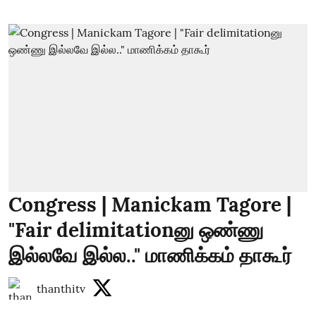
Congress | Manickam Tagore |
"Fair delimitationனு ஒண்ணு
இல்லவே இல்ல.." மாணிக்கம் தாகூர்
thanthitv