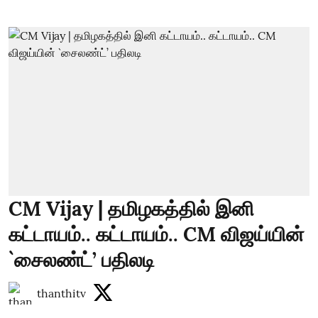
CM Vijay | தமிழகத்தில் இனி
கட்டாயம்.. கட்டாயம்.. CM விஜய்யின்
`சைலண்ட்’ பதிலடி
thanthitv