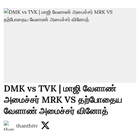
DMK vs TVK | மாஜி வேளாண்
அமைச்சர் MRK VS தற்போதைய
வேளாண் அமைச்சர் வினோத்
thanthitv