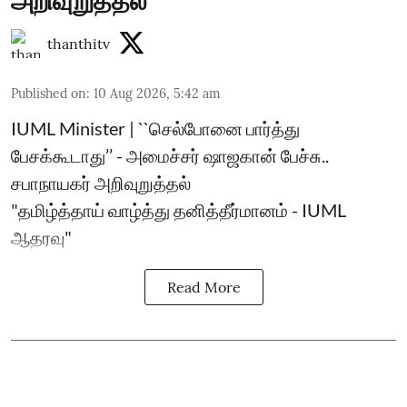
அறிவுறுத்தல்
thanthitv
Published on
:
10 Aug 2026, 5:42 am
IUML Minister | ``செல்போனை பார்த்து
பேசக்கூடாது’’ - அமைச்சர் ஷாஜகான் பேச்சு..
சபாநாயகர் அறிவுறுத்தல்
"தமிழ்த்தாய் வாழ்த்து தனித்தீர்மானம் - IUML
ஆதரவு"
Read More