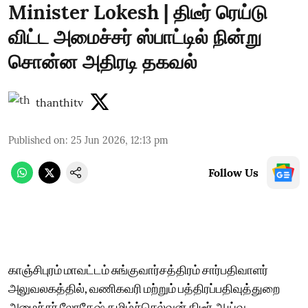
Minister Lokesh | திடீர் ரெய்டு
விட்ட அமைச்சர் ஸ்பாட்டில் நின்று
சொன்ன அதிரடி தகவல்
thanthitv
Published on
:
25 Jun 2026, 12:13 pm
Follow Us
காஞ்சிபுரம் மாவட்டம் சுங்குவார்சத்திரம் சார்பதிவாளர்
அலுவலகத்தில், வணிகவரி மற்றும் பத்திரப்பதிவுத்துறை
அமைச்சர் லோகேஷ் தமிழ்ச்செல்வன் திடீர் ஆய்வு