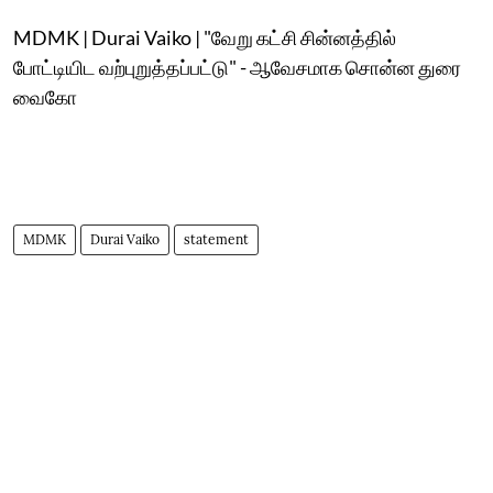
MDMK | Durai Vaiko | "வேறு கட்சி சின்னத்தில்
போட்டியிட வற்புறுத்தப்பட்டு" - ஆவேசமாக சொன்ன துரை
வைகோ
MDMK
Durai Vaiko
statement