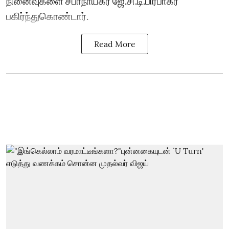
நினைவுகளை சபாநாயகர் ஜே.சி.டி.பிரபாகர்
பகிர்ந்துகொண்டார்.
Read More