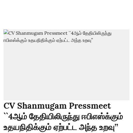
CV Shanmugam Pressmeet
``4ஆம் தேதியிலிருந்து ஈபிஎஸ்க்கும்
உதயநிதிக்கும் ஏற்பட்ட அந்த உறவு’’