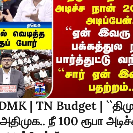
DMK | TN Budget | ``திம
திமுக.. நீ 100 ரூபா அடிச்