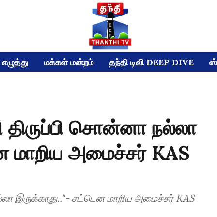
எழுத்து
மக்கள் மன்றம்
தந்தி டிவி DEEP DIVE
ஸ்
பி திருப்பி சொன்னா நல்லா
ென மாறிய அமைச்சர் KAS
நல்லா இருக்காது.."- சட்டென மாறிய அமைச்சர் KAS