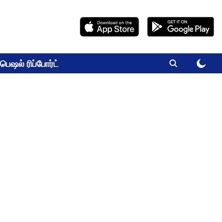
பெஷல் ரிப்போர்ட்