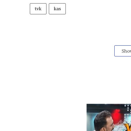
tvk
kas
Sho