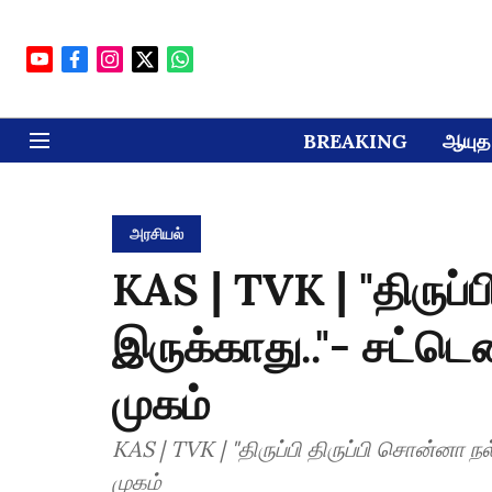
BREAKING
ஆயுத 
அரசியல்
KAS | TVK | "திருப்
இருக்காது.."- சட்ட
முகம்
KAS | TVK | "திருப்பி திருப்பி சொன்னா 
முகம்