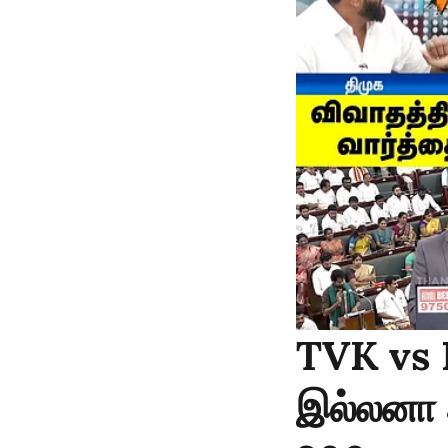
TVK vs 
இல்லனா அ