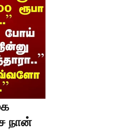
ுக
ச நான்