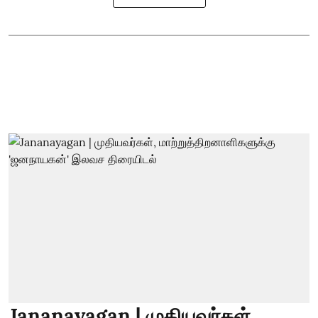
Jananayagan | முதியவர்கள்,