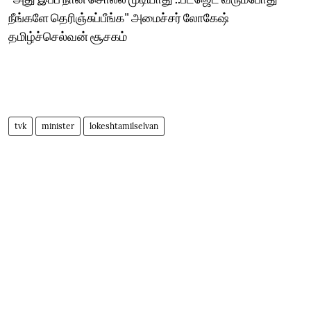
நீங்களே தெரிஞ்சுப்பீங்க" அமைச்சர் லோகேஷ்
தமிழ்ச்செல்வன் சூசகம்
tvk
minister
lokeshtamilselvan