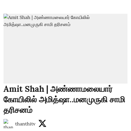
Amit Shah | அண்ணாமலையார்
கோயிலில் அமித்ஷா..மனமுருகி சாமி
தரிசனம்
thanthitv