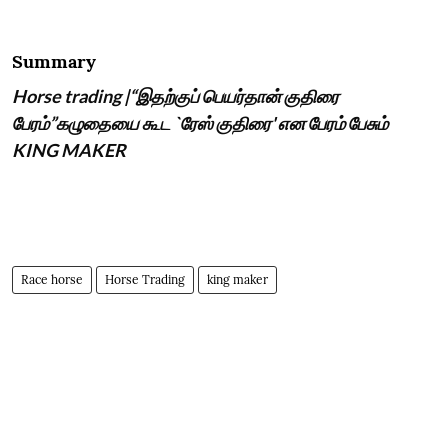
Summary
Horse trading |“இதற்குப் பெயர்தான் குதிரை
பேரம்”கழுதையை கூட `ரேஸ் குதிரை' என பேரம் பேசும்
KING MAKER
Race horse
Horse Trading
king maker