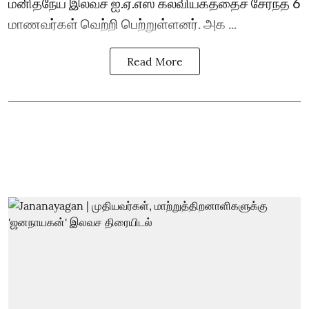
மனிதநேய இலவச ஐ.ஏ.எஸ் கல்வியகத்தைச் சேர்ந்த 6
மாணவர்கள் வெற்றி பெற்றுள்ளனர். அக ...
Read More