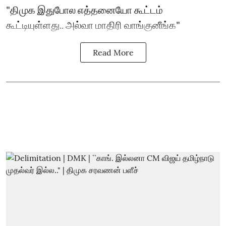
"திமுக இதுபோல எத்தனையோ கூட்டம்
கூட்டியுள்ளது.. அல்வா மாதிரி வாங்குனீங்க"
Read More