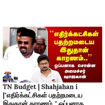
TN Budget | Shahjahan i
|"எதிர்க்கட்சிகள் பதற்றமடைய
இதுதான் காரணம்.." ஓப்பனாக