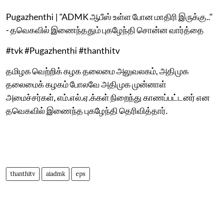
Pugazhenthi | "ADMK ஆபீஸ் உள்ள போன மாதிரி இருக்கு.."
- தவெகவில் இணைந்ததும் புகழேந்தி சொன்ன வார்த்தை
#tvk #Pugazhenthi #thanthitv
தமிழக வெற்றிக் கழக தலைமை அலுவலகம், அதிமுக
தலைமைக் கழகம் போலவே அதிமுக முன்னாள்
அமைச்சர்கள், எம்.எல்.ஏ.க்கள் நிறைந்து காணப்பட்டனர் என
தவெகவில் இணைந்த புகழேந்தி தெரிவித்தார்.
thanthitv
aiadmk
eps