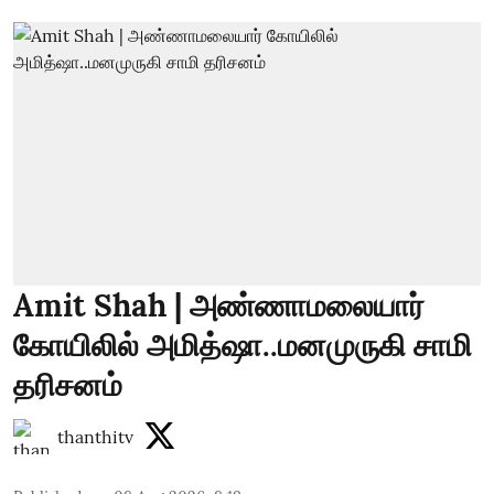
Amit Shah | அண்ணாமலையார்
கோயிலில் அமித்ஷா..மனமுருகி சாமி
தரிசனம்
thanthitv