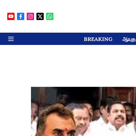
BREAKING
ஆயுத 