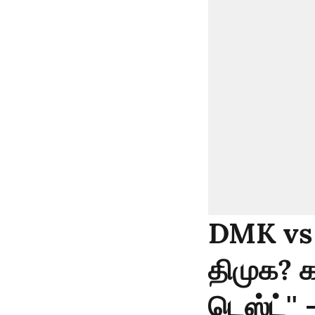
DMK vs 
திமுக? 
டெஸ்ட்'' 