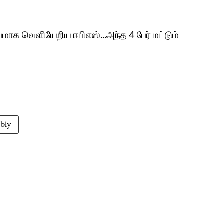
மாக வெளியேறிய ஈபிஎஸ்...அந்த 4 பேர் மட்டும்
bly