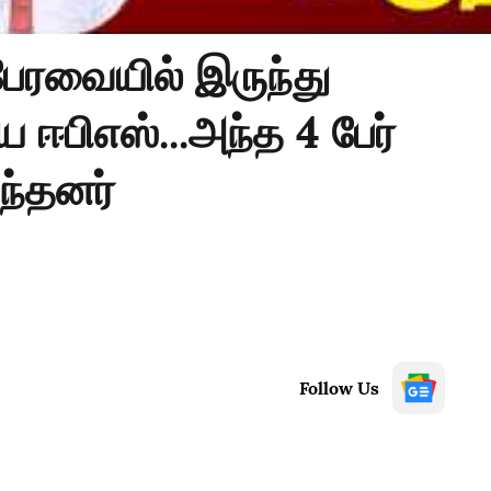
பேரவையில் இருந்து
பிஎஸ்...அந்த 4 பேர்
ந்தனர்
Follow Us