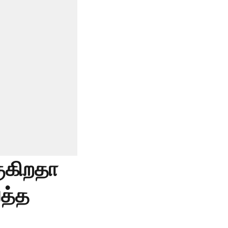
ுகிறதா
த்த