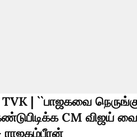
TVK | ``பாஜகவை நெருங்க
கண்டுபிடிக்க CM விஜய் வை
- ராஜகம்பீரன்