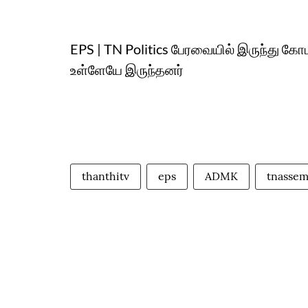
EPS | TN Politics பேரவையில் இருந்து கோப
உள்ளேயே இருந்தனர்
thanthitv
eps
ADMK
tnassem