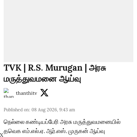
TVK | R.S. Murugan | அரசு
மருத்துவமனை ஆய்வு
thanthitv
Published on
:
08 Aug 2026, 9:43 am
நெல்லை கண்டியப்பேரி அரசு மருத்துவமனையில்
தவெக எம்.எல்.ஏ. ஆர்.எஸ். முருகன் ஆய்வு
X