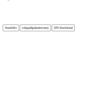
thanthitv
edapadipalaniswamy
EPS Emotional