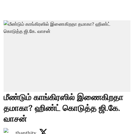
மீண்டும் காங்கிரஸில் இணைகிறதா
தமாகா? ஹிண்ட் கொடுத்த ஜி.கே.
வாசன்
thanthitv