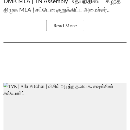
DMK MLA | TN Assembly | உதயநிதியை புகழ்ந்த
திமுக MLA | சட்டென குறுக்கிட்ட அமைச்சர்..
Read More