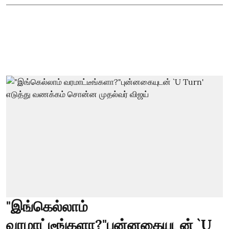
"இங்கெல்லாம்
வரமாட்டீங்களா?"புன்னகையுடன் `U